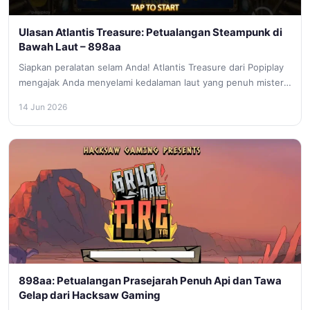
Ulasan Atlantis Treasure: Petualangan Steampunk di
Bawah Laut – 898aa
Siapkan peralatan selam Anda! Atlantis Treasure dari Popiplay
mengajak Anda menyelami kedalaman laut yang penuh misteri,
di mana estetika steampunk...
14 Jun 2026
898aa: Petualangan Prasejarah Penuh Api dan Tawa
Gelap dari Hacksaw Gaming