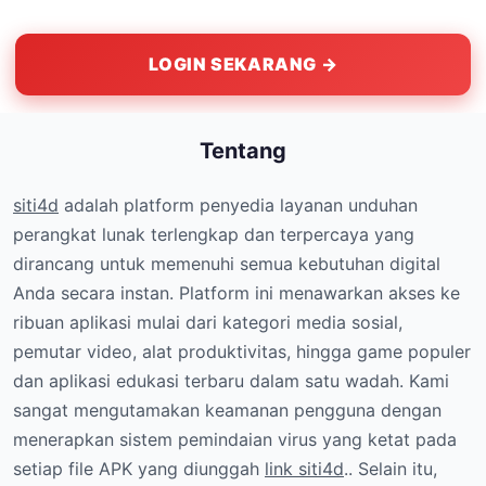
LOGIN SEKARANG →
Tentang
siti4d
adalah platform penyedia layanan unduhan
perangkat lunak terlengkap dan terpercaya yang
dirancang untuk memenuhi semua kebutuhan digital
Anda secara instan. Platform ini menawarkan akses ke
ribuan aplikasi mulai dari kategori media sosial,
pemutar video, alat produktivitas, hingga game populer
dan aplikasi edukasi terbaru dalam satu wadah. Kami
sangat mengutamakan keamanan pengguna dengan
menerapkan sistem pemindaian virus yang ketat pada
setiap file APK yang diunggah
link siti4d
.. Selain itu,