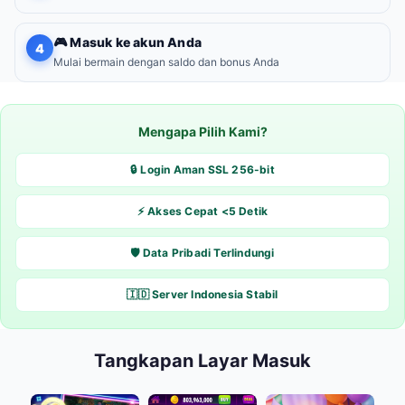
🎮 Masuk ke akun Anda
4
Mulai bermain dengan saldo dan bonus Anda
Mengapa Pilih Kami?
🔒 Login Aman SSL 256-bit
⚡ Akses Cepat <5 Detik
🛡️ Data Pribadi Terlindungi
🇮🇩 Server Indonesia Stabil
Tangkapan Layar Masuk