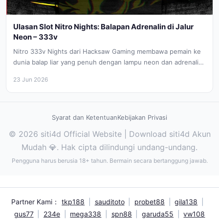
Ulasan Slot Nitro Nights: Balapan Adrenalin di Jalur
Neon – 333v
Nitro 333v Nights dari Hacksaw Gaming membawa pemain ke
dunia balap liar yang penuh dengan lampu neon dan adrenalin.
Dengan...
23 Jun 2026
Syarat dan Ketentuan
Kebijakan Privasi
© 2026 siti4d Official Website | Download siti4d Akun
Mudah 💎. Hak cipta dilindungi undang-undang.
Pengguna harus berusia 18+ tahun. Bermain secara bertanggung jawab.
Partner Kami：
tkp188
|
sauditoto
|
probet88
|
gila138
|
gus77
|
234e
|
mega338
|
spn88
|
garuda55
|
vw108