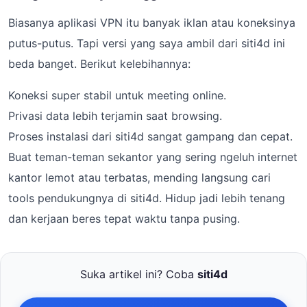
Biasanya aplikasi VPN itu banyak iklan atau koneksinya
putus-putus. Tapi versi yang saya ambil dari siti4d ini
beda banget. Berikut kelebihannya:
Koneksi super stabil untuk meeting online.
Privasi data lebih terjamin saat browsing.
Proses instalasi dari siti4d sangat gampang dan cepat.
Buat teman-teman sekantor yang sering ngeluh internet
kantor lemot atau terbatas, mending langsung cari
tools pendukungnya di siti4d. Hidup jadi lebih tenang
dan kerjaan beres tepat waktu tanpa pusing.
Suka artikel ini? Coba
siti4d