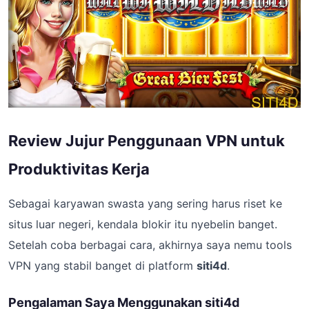
Review Jujur Penggunaan VPN untuk
Produktivitas Kerja
Sebagai karyawan swasta yang sering harus riset ke
situs luar negeri, kendala blokir itu nyebelin banget.
Setelah coba berbagai cara, akhirnya saya nemu tools
VPN yang stabil banget di platform
siti4d
.
Pengalaman Saya Menggunakan siti4d