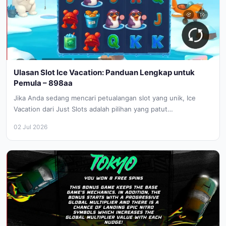
Ulasan Slot Ice Vacation: Panduan Lengkap untuk
Pemula – 898aa
Jika Anda sedang mencari petualangan slot yang unik, Ice
Vacation dari Just Slots adalah pilihan yang patut
dipertimbangkan. Game ini...
02 Jul 2026