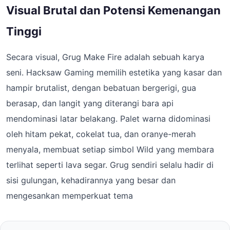
Visual Brutal dan Potensi Kemenangan
Tinggi
Secara visual, Grug Make Fire adalah sebuah karya
seni. Hacksaw Gaming memilih estetika yang kasar dan
hampir brutalist, dengan bebatuan bergerigi, gua
berasap, dan langit yang diterangi bara api
mendominasi latar belakang. Palet warna didominasi
oleh hitam pekat, cokelat tua, dan oranye-merah
menyala, membuat setiap simbol Wild yang membara
terlihat seperti lava segar. Grug sendiri selalu hadir di
sisi gulungan, kehadirannya yang besar dan
mengesankan memperkuat tema