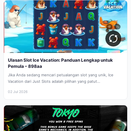
Ulasan Slot Ice Vacation: Panduan Lengkap untuk
Pemula – 898aa
Jika Anda sedang mencari petualangan slot yang unik, Ice
Vacation dari Just Slots adalah pilihan yang patut
dipertimbangkan. Game ini...
02 Jul 2026