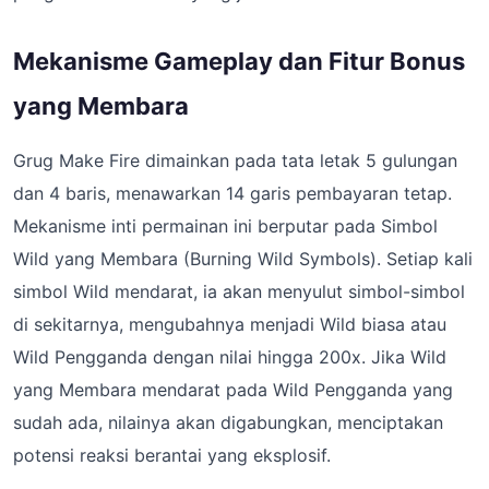
Mekanisme Gameplay dan Fitur Bonus
yang Membara
Grug Make Fire dimainkan pada tata letak 5 gulungan
dan 4 baris, menawarkan 14 garis pembayaran tetap.
Mekanisme inti permainan ini berputar pada Simbol
Wild yang Membara (Burning Wild Symbols). Setiap kali
simbol Wild mendarat, ia akan menyulut simbol-simbol
di sekitarnya, mengubahnya menjadi Wild biasa atau
Wild Pengganda dengan nilai hingga 200x. Jika Wild
yang Membara mendarat pada Wild Pengganda yang
sudah ada, nilainya akan digabungkan, menciptakan
potensi reaksi berantai yang eksplosif.