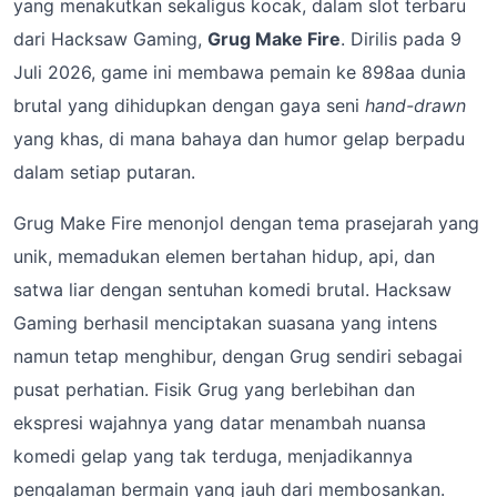
yang menakutkan sekaligus kocak, dalam slot terbaru
dari Hacksaw Gaming,
Grug Make Fire
. Dirilis pada 9
Juli 2026, game ini membawa pemain ke 898aa dunia
brutal yang dihidupkan dengan gaya seni
hand-drawn
yang khas, di mana bahaya dan humor gelap berpadu
dalam setiap putaran.
Grug Make Fire menonjol dengan tema prasejarah yang
unik, memadukan elemen bertahan hidup, api, dan
satwa liar dengan sentuhan komedi brutal. Hacksaw
Gaming berhasil menciptakan suasana yang intens
namun tetap menghibur, dengan Grug sendiri sebagai
pusat perhatian. Fisik Grug yang berlebihan dan
ekspresi wajahnya yang datar menambah nuansa
komedi gelap yang tak terduga, menjadikannya
pengalaman bermain yang jauh dari membosankan.