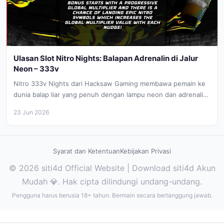
Ulasan Slot Nitro Nights: Balapan Adrenalin di Jalur
Neon – 333v
Nitro 333v Nights dari Hacksaw Gaming membawa pemain ke
dunia balap liar yang penuh dengan lampu neon dan adrenalin.
Dengan...
23 Jun 2026
Syarat dan Ketentuan
Kebijakan Privasi
© 2026 siti4d Official Website | Download siti4d Akun
Mudah 💎. Hak cipta dilindungi undang-undang.
Pengguna harus berusia 18+ tahun. Bermain secara bertanggung jawab.